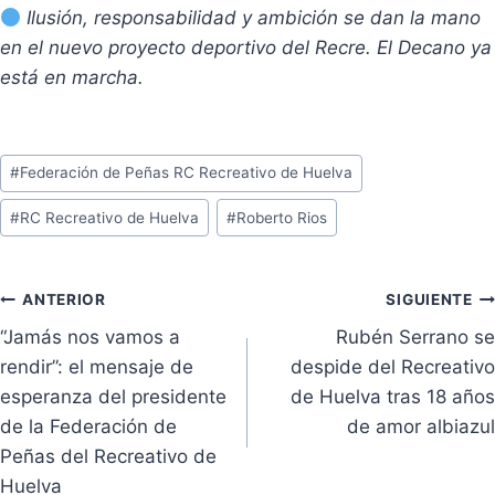
Ilusión, responsabilidad y ambición se dan la mano
en el nuevo proyecto deportivo del Recre. El Decano ya
está en marcha.
Etiquetas
#
Federación de Peñas RC Recreativo de Huelva
de
#
RC Recreativo de Huelva
#
Roberto Rios
la
entrada:
Navegación
ANTERIOR
SIGUIENTE
“Jamás nos vamos a
Rubén Serrano se
de
rendir”: el mensaje de
despide del Recreativo
entradas
esperanza del presidente
de Huelva tras 18 años
de la Federación de
de amor albiazul
Peñas del Recreativo de
Huelva