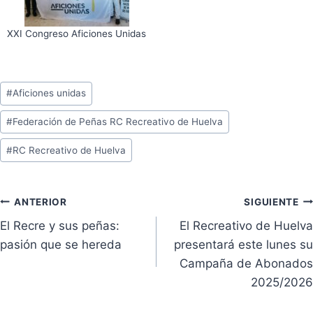
XXI Congreso Aficiones Unidas
Etiquetas
#
Aficiones unidas
de
#
Federación de Peñas RC Recreativo de Huelva
la
entrada:
#
RC Recreativo de Huelva
Navegación
ANTERIOR
SIGUIENTE
El Recre y sus peñas:
El Recreativo de Huelva
de
pasión que se hereda
presentará este lunes su
entradas
Campaña de Abonados
2025/2026