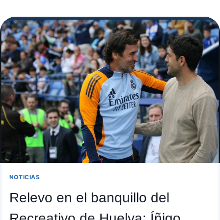
FICHAJE
DEL
NUEVO
PROYECTO
LIDERADO
POR
ROBERTO
RÍOS
Y
PEDRO
MORILLA
NOTICIAS
Relevo en el banquillo del
Recreativo de Huelva: Íñigo