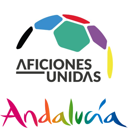
BANQUILLO
DEL
RECREATIVO
DE
HUELVA:
ÍÑIGO
VÉLEZ
CESADO
Y
RAÚL
GALBARRO
TOMA
LAS
RIENDAS
DEL
DECANO