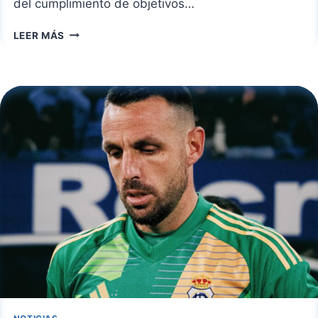
del cumplimiento de objetivos…
ANTONIO
LEER MÁS
DOMINGUEZ
RENUEVA
CON
EL
RECREATIVO
HASTA
2026