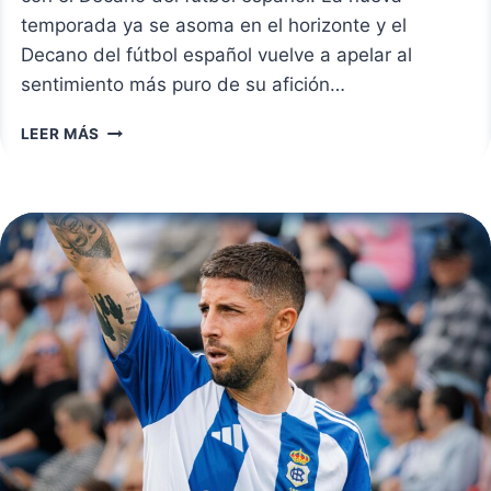
temporada ya se asoma en el horizonte y el
Decano del fútbol español vuelve a apelar al
sentimiento más puro de su afición…
EL
LEER MÁS
RECREATIVO
LANZA
SU
CAMPAÑA
DE
ABONOS
2025/2026:
“DONDE
EL
FÚTBOL
EMPIEZA”