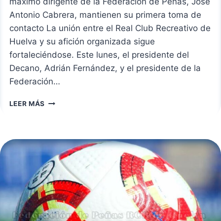
máximo dirigente de la Federación de Peñas, José
Antonio Cabrera, mantienen su primera toma de
contacto La unión entre el Real Club Recreativo de
Huelva y su afición organizada sigue
fortaleciéndose. Este lunes, el presidente del
Decano, Adrián Fernández, y el presidente de la
Federación…
RECREATIVO
LEER MÁS
Y
FEDERACIÓN
DE
PEÑAS
ESTRECHAN
LAZOS
PARA
LA
TEMPORADA
25/26