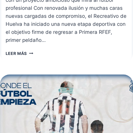
profesional Con renovada ilusión y muchas caras
nuevas cargadas de compromiso, el Recreativo de
Huelva ha iniciado una nueva etapa deportiva con
el objetivo firme de regresar a Primera RFEF,
primer peldaño…
EL
LEER MÁS
DECANO
INICIA
SU
CAMINO
CON
27
JUGADORES
Y
LA
MIRADA
PUESTA
EN
LA