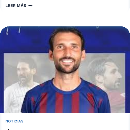
RUBÉN
LEER MÁS
GÁLVEZ
SE
DESPIDE
DEL
RECREATIVO
DE
HUELVA:
SE
VA
UN
CAPITÁN
ETERNO
NOTICIAS