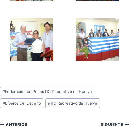
Etiquetas
#
Federación de Peñas RC Recreativo de Huelva
de
#
Líberos del Decano
#
RC Recreativo de Huelva
la
entrada:
Navegación
ANTERIOR
SIGUIENTE