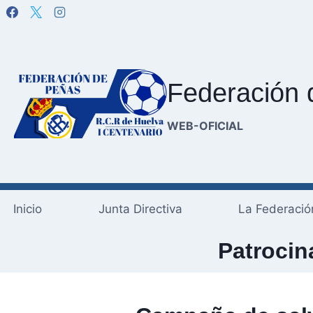
Saltar
al
contenido
Federación 
WEB-OFICIAL
Inicio
Junta Directiva
La Federació
Patrocin