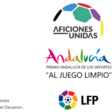
rosas
del Decano»,