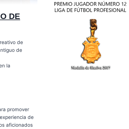
VO DE
reativo de
antiguo de
en la
ara promover
 experiencia de
los aficionados