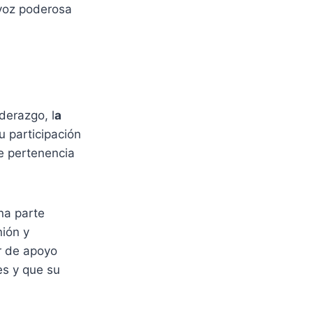
 voz poderosa
derazgo, l
a
 participación
e pertenencia
una parte
nión y
ar de apoyo
es y que su