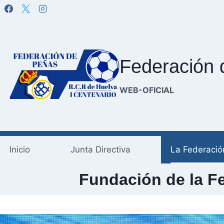
Saltar
al
contenido
Federación 
WEB-OFICIAL
Inicio
Junta Directiva
La Federació
Fundación de la F