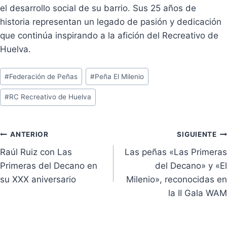
el desarrollo social de su barrio. Sus 25 años de
historia representan un legado de pasión y dedicación
que continúa inspirando a la afición del Recreativo de
Huelva.
Etiquetas
#
Federación de Peñas
#
Peña El Milenio
de
#
RC Recreativo de Huelva
la
entrada:
Navegación
ANTERIOR
SIGUIENTE
Raúl Ruiz con Las
Las peñas «Las Primeras
de
Primeras del Decano en
del Decano» y «El
entradas
su XXX aniversario
Milenio», reconocidas en
la II Gala WAM