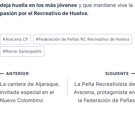
deja huella en los más jóvenes
y que mantiene viva la
pasión por el Recreativo de Huelva
.
Etiquetas
#
Aracena CF
#
Federación de Peñas RC Recreativo de Huelva
de
#
Recre-Sanluqueño
la
entrada:
Navegación
ANTERIOR
SIGUIENTE
La cantera de Aljaraque,
La Peña Recreativista de
de
invitada especial en el
Aracena, protagonista en
entradas
Nuevo Colombino
la Federación de Peñas