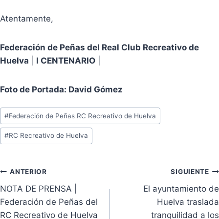
Atentamente,
Federación de Peñas del Real Club Recreativo de
Huelva
|
I CENTENARIO
|
Foto de Portada: David Gómez
Etiquetas
#
Federación de Peñas RC Recreativo de Huelva
de
#
RC Recreativo de Huelva
la
entrada:
Navegación
ANTERIOR
SIGUIENTE
NOTA DE PRENSA |
El ayuntamiento de
de
Federación de Peñas del
Huelva traslada
entradas
RC Recreativo de Huelva
tranquilidad a los