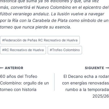
histórica que suma ya 56 ediciones y que, una vez
más, convertirá el Nuevo Colombino en el epicentro del
fútbol veraniego andaluz. La ilusión vuelve a navegar
por la Ría con la Carabela de Plata como símbolo de un
torneo que nunca pierde su esencia.
Etiquetas
#
Federación de Peñas RC Recreativo de Huelva
de
#
RC Recreativo de Huelva
#
Trofeo Colombino
la
entrada:
Navegación
ANTERIOR
SIGUIENTE
60 años del Trofeo
El Decano echa a rodar
de
Colombino: orgullo de un
con energías renovadas
entradas
torneo con historia
rumbo a la temporada
2025/26