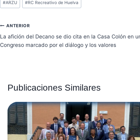
#
ARZU
#
RC Recreativo de Huelva
de
la
entrada:
Navegación
ANTERIOR
La afición del Decano se dio cita en la Casa Colón en u
de
Congreso marcado por el diálogo y los valores
entradas
Publicaciones Similares