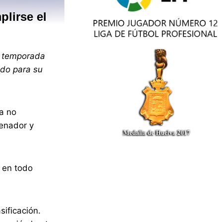
plirse el
a temporada
ido para su
la no
renador y
 en todo
sificación.