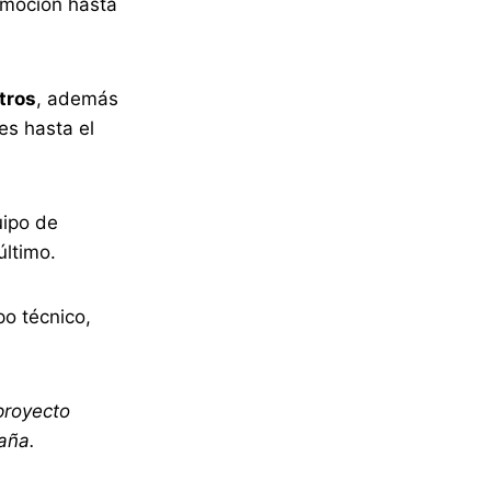
romoción hasta
tros
, además
es hasta el
uipo de
último.
po técnico,
proyecto
aña.