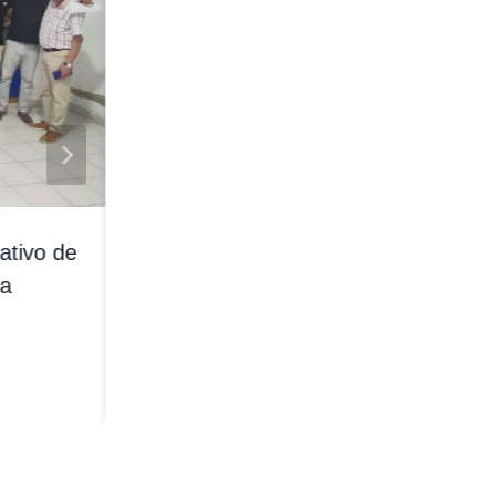
ativo de
La Federación de Peñas acomp
na
en una victoria de orgullo y can
Por
Federación de Peñas RC Recreativo de 
11.01.2026