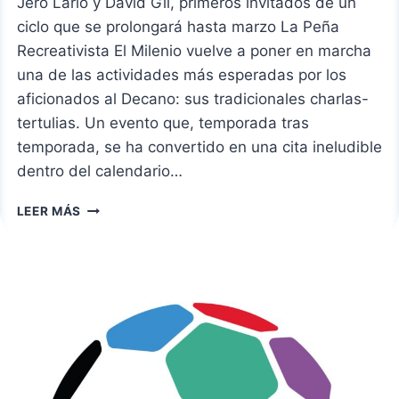
Jero Lario y David Gil, primeros invitados de un
ciclo que se prolongará hasta marzo La Peña
Recreativista El Milenio vuelve a poner en marcha
una de las actividades más esperadas por los
aficionados al Decano: sus tradicionales charlas-
tertulias. Un evento que, temporada tras
temporada, se ha convertido en una cita ineludible
dentro del calendario…
CHARLAS-
LEER MÁS
TERTULIAS
DE
LA
PEÑA
EL
MILENIO:
ARRANCA
UNA
NUEVA
EDICIÓN