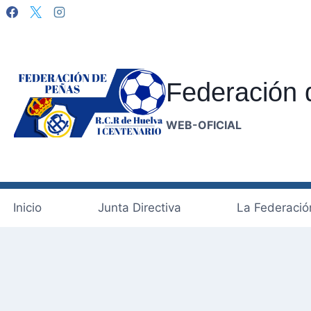
Saltar
al
contenido
Federación 
WEB-OFICIAL
Inicio
Junta Directiva
La Federació