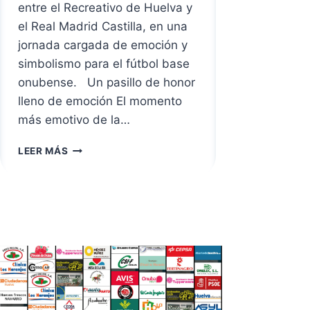
entre el Recreativo de Huelva y
el Real Madrid Castilla, en una
jornada cargada de emoción y
simbolismo para el fútbol base
onubense. Un pasillo de honor
lleno de emoción El momento
más emotivo de la…
PASILLO
LEER MÁS
DE
ENSUEÑO:
EL
CD
HERRERÍA,
PROTAGONISTA
EN
EL
NUEVO
COLOMBINO