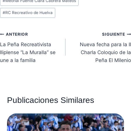
#
Meorial Fuente Clara Cabrera Mateos
la
entrada:
#
RC Recreativo de Huelva
Navegación
ANTERIOR
SIGUIENTE
La Peña Recreativista
Nueva fecha para la II
de
Iliplense “La Muralla” se
Charla Coloquio de la
entradas
une a la familia
Peña El Milenio
Publicaciones Similares